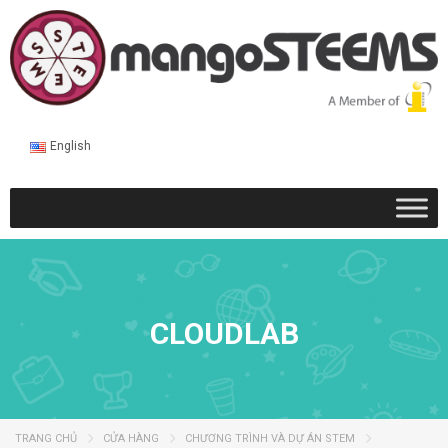
English
CLOUDLAB
TRANG CHỦ
CỬA HÀNG
CHƯƠNG TRÌNH VÀ DỰ ÁN STEM