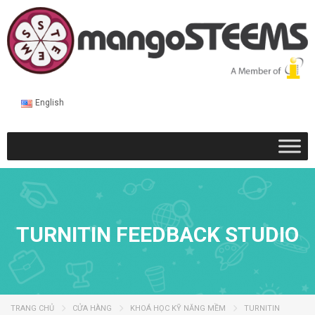
English
TURNITIN FEEDBACK STUDIO
TRANG CHỦ
CỬA HÀNG
KHOÁ HỌC KỸ NĂNG MỀM
TURNITIN