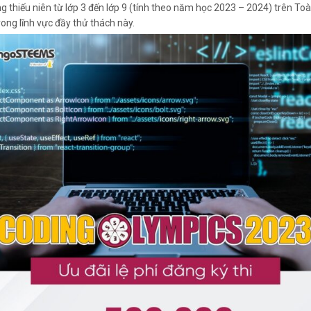
 thiếu niên từ lớp 3 đến lớp 9 (tính theo năm học 2023 – 2024) trên Toà
ong lĩnh vực đầy thử thách này.