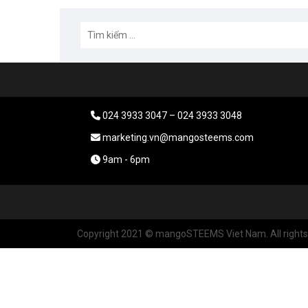
024 3933 3047 – 024 3933 3048
marketing.vn@mangosteems.com
9am - 6pm
Copyright 2021 © mangoSTEEMS Viet Nam. All rights 