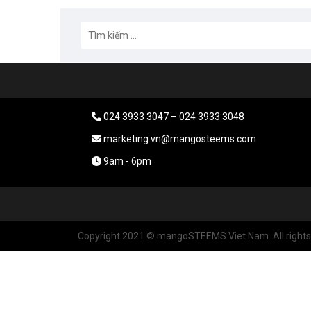
024 3933 3047 – 024 3933 3048
marketing.vn@mangosteems.com
9am - 6pm
Copyright 2021 © mangoSTEEMS Viet Nam. All rights 