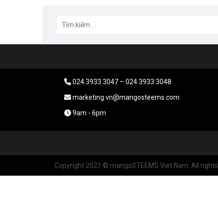
024 3933 3047 – 024 3933 3048
marketing.vn@mangosteems.com
9am - 6pm
Copyright 2021 © mangoSTEEMS Viet Nam. All rights 