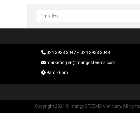
024 3933 3047 – 024 3933 3048
marketing.vn@mangosteems.com
9am - 6pm
Copyright 2021 © mangoSTEEMS Viet Nam. All rights 